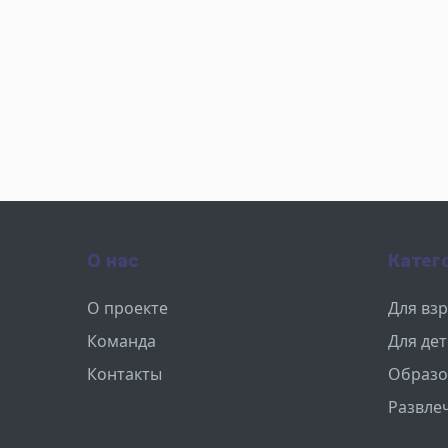
О нас
Катег
О проекте
Для вз
Команда
Для де
Контакты
Образо
Развле