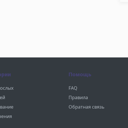
ории
Помощь
рослых
FAQ
тей
Правила
вание
Обратная связь
чения