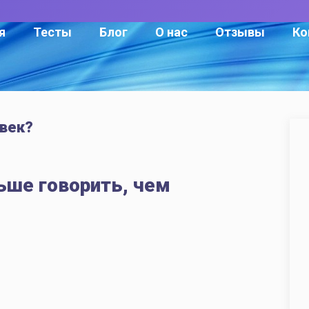
я
Тесты
Блог
О нас
Отзывы
Ко
век?
ьше говорить, чем