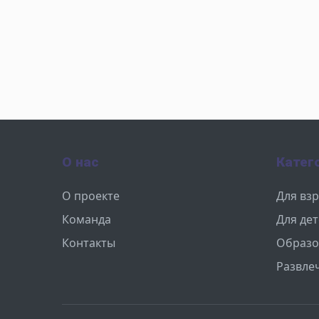
О нас
Катег
О проекте
Для вз
Команда
Для де
Контакты
Образо
Развле