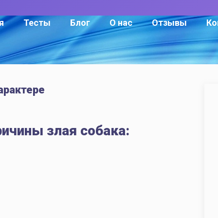
я
Тесты
Блог
О нас
Отзывы
Ко
арактере
ричины злая собака: