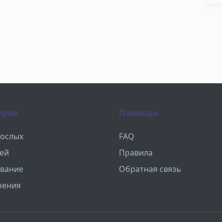
ории
Помощь
рослых
FAQ
тей
Правила
вание
Обратная связь
чения