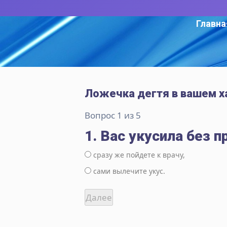
Главна
Ложечка дегтя в вашем х
Вопрос 1 из 5
1. Вас укусила без п
сразу же пойдете к врачу,
сами вылечите укус.