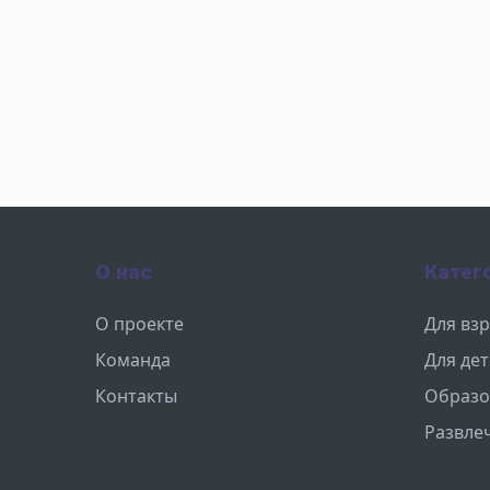
О нас
Катег
О проекте
Для вз
Команда
Для де
Контакты
Образо
Развле