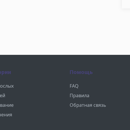
ории
Помощь
рослых
FAQ
тей
Правила
вание
Обратная связь
чения