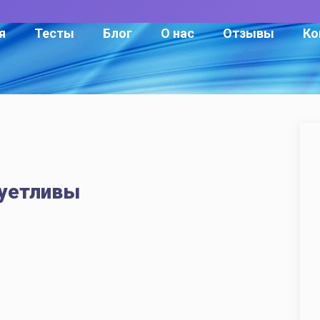
я
Тесты
Блог
О нас
Отзывы
Ко
суетливы