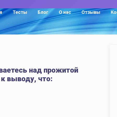
я
Тесты
Блог
О нас
Отзывы
Ко
ваетесь над прожитой
к выводу, что: