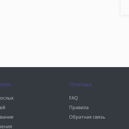
ории
Помощь
рослых
FAQ
тей
Правила
вание
Обратная связь
чения