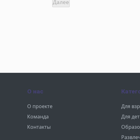
О нас
Катег
О проекте
Для вз
Команда
Для де
Контакты
Образо
Развле