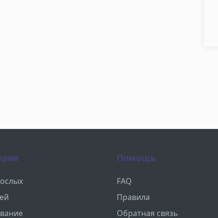
ории
Помощь
рослых
FAQ
тей
Правила
вание
Обратная связь