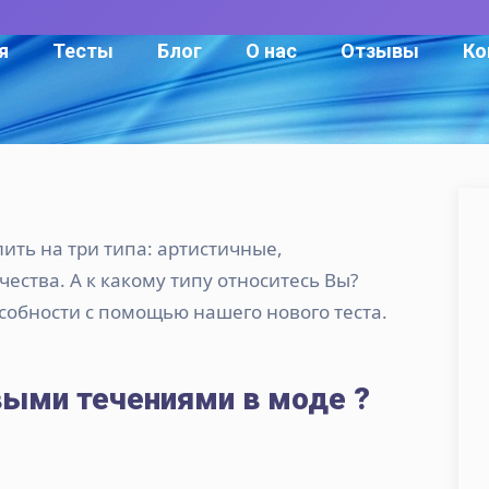
я
Тесты
Блог
О нас
Отзывы
Ко
ить на три типа: артистичные,
ества. А к какому типу относитесь Вы?
собности с помощью нашего нового теста.
выми течениями в моде ?