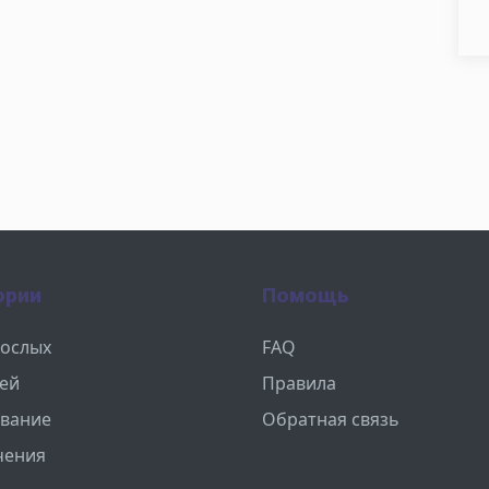
ории
Помощь
рослых
FAQ
тей
Правила
вание
Обратная связь
чения