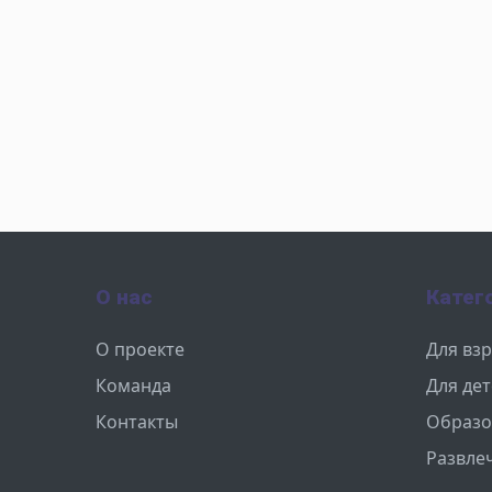
О нас
Катег
О проекте
Для вз
Команда
Для де
Контакты
Образо
Развле