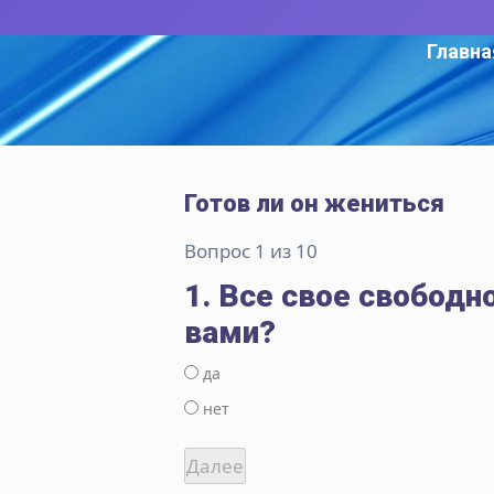
Главна
Готов ли он жениться
Вопрос 1 из 10
1. Все свое свободн
вами?
да
нет