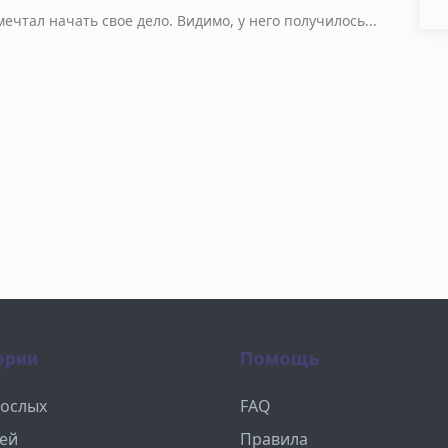
мечтал начать свое дело. Видимо, у него получилось...
ории
Помощь
рослых
FAQ
тей
Правила