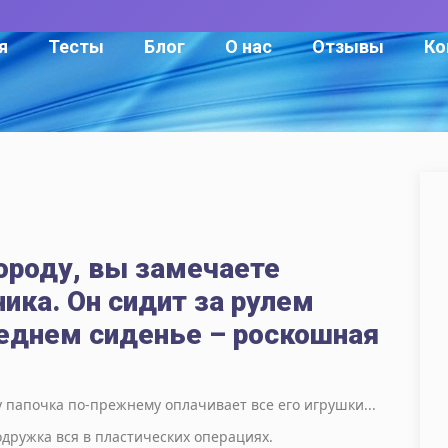
я
Тесты
Блог
О нас
Отзывы
Ко
городу, вы замечаете
ика. Он сидит за рулем
седнем сиденье – роскошная
 папочка по-прежнему оплачивает все его игрушки...
одружка вся в пластических операциях.