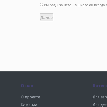
Вы рады за него – в школе он всегда 
О нас
Катег
О проекте
Для вз
Команда
Для де