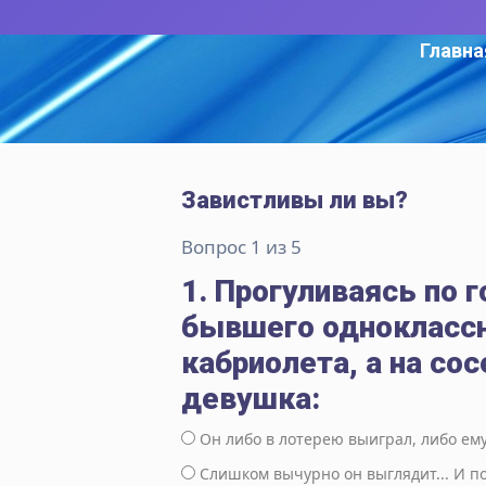
Главна
Завистливы ли вы?
Вопрос 1 из 5
1. Прогуливаясь по 
бывшего одноклассн
кабриолета, а на со
девушка:
Он либо в лотерею выиграл, либо ему
Слишком вычурно он выглядит... И п