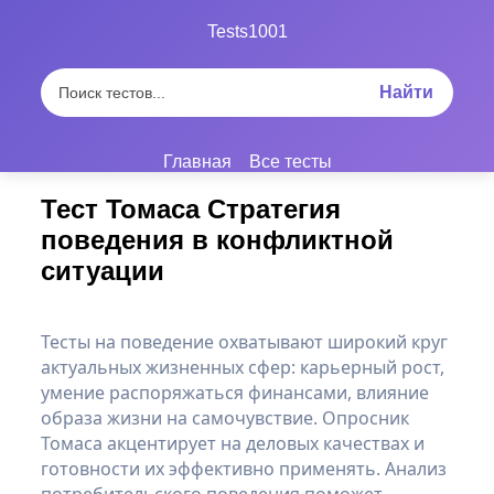
Tests1001
Найти
Главная
Все тесты
Тест Томаса Стратегия
поведения в конфликтной
ситуации
Тесты на поведение охватывают широкий круг
актуальных жизненных сфер: карьерный рост,
умение распоряжаться финансами, влияние
образа жизни на самочувствие. Опросник
Томаса акцентирует на деловых качествах и
готовности их эффективно применять. Анализ
потребительского поведения поможет