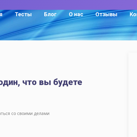
я
Тесты
Блог
О нас
Отзывы
Ко
один, что вы будете
аться со своими делами