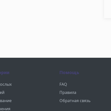
ории
Помощь
рослых
FAQ
тей
Правила
вание
Обратная связь
чения