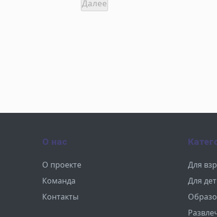
О нас
Катег
О проекте
Для вз
Команда
Для де
Контакты
Образо
Развле