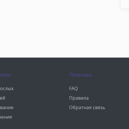
ории
Помощь
рослых
FAQ
тей
Правила
вание
Обратная связь
чения