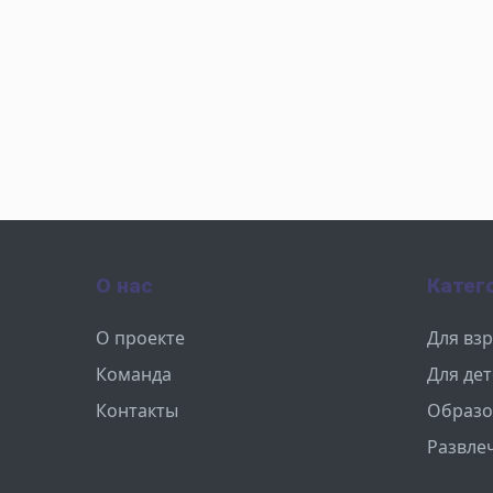
О нас
Катег
О проекте
Для вз
Команда
Для де
Контакты
Образо
Развле