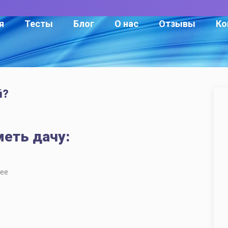
я
Тесты
Блог
О нас
Отзывы
Ко
й?
меть дачу:
нее