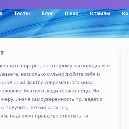
я
Тесты
Блог
О нас
Отзывы
Ко
ы?
оставить портрет, по которому вы определите
узнаете, насколько сильно любите себя и
Социальный фактор современного мира
еловеке, без него люди теряют лицо. Но
 меру, иначе самоуверенность приведёт к
ы получить чёткий рисунок,
м, надлежит правдиво ответить на